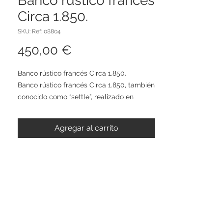
Banco rústico francés
Circa 1.850.
SKU: Ref: 08804
Precio
450,00 €
Banco rústico francés Circa 1.850.
Banco rústico francés Circa 1.850, también
conocido como “settle”, realizado en
madera de pino sin chapas ni elementos
industriales visibles.
Agregar al carrito
Medidas:
Alto respaldo 106cm
Alto asiento 39cm
Ancho 126cm
Fondo 69cm
Este producto puede tener algunos
desgastes, marcas y patina acorde a su
antigüedad.