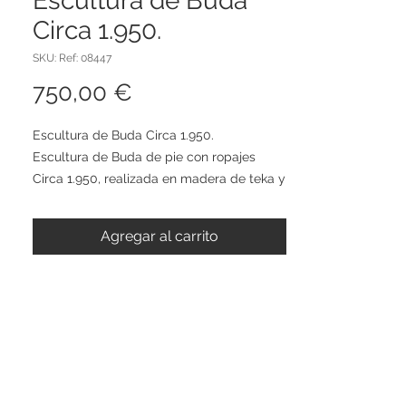
Escultura de Buda
Circa 1.950.
SKU: Ref: 08447
Precio
750,00 €
Escultura de Buda Circa 1.950.
Escultura de Buda de pie con ropajes
Circa 1.950, realizada en madera de teka y
con policromía dorada y color.
Medidas:
Agregar al carrito
Alto 110cm
Ancho 45cm
Fondo 17cm
* Este producto puede tener algunos
desgastes, marcas y patina acorde a su
antigüedad.