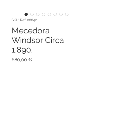
SKU: Ref: 08842
Mecedora
Windsor Circa
1.890.
Precio
680,00 €
Agregar al carrito
Mecedora Windsor Circa 1.890.
Mecedora inglesa Windsor Circa
1.890, realizada de forma artesanal
en madera de Roble.
Con un respaldo compuesto por
barrotes verticales, una estructura