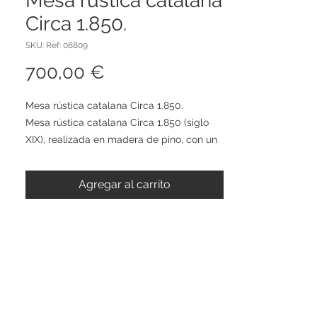
Mesa rústica catalana
Circa 1.850.
SKU: Ref: 08809
Precio
700,00 €
Mesa rústica catalana Circa 1.850.
Mesa rústica catalana Circa 1.850 (siglo
XIX), realizada en madera de pino, con un
cajón central con dos pomos, algo típico
en muebles antiguos o rústicos para
Agregar al carrito
repartir el esfuerzo al abrirlo y un
travesaño inferior refuerza la estructura y
también servía para apoyar los pies o dar
estabilidad en suelos irregulares.
Medidas:
Alto 78cm
Ancho 108cm
Fondo 67cm